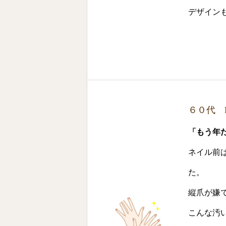
デザイン
６０代 
「もう年
ネイル前
た。
縦爪が嫌
こんな汚