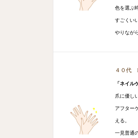
色を選ぶ
すごくい
やりなが
４０代 
「ネイル
爪に優し
アフター
える。
一見普通