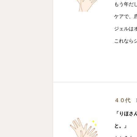
もう年だ
ケアで、
ジェルは
これなら
４０代 
「りほさ
と。」