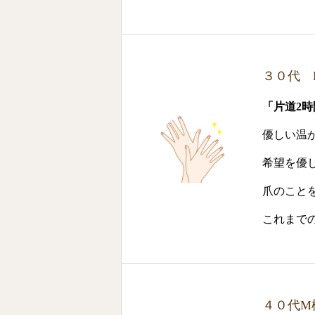
３０代 
「片道2
優しい温
希望を優
爪のこと
これまで
４０代M