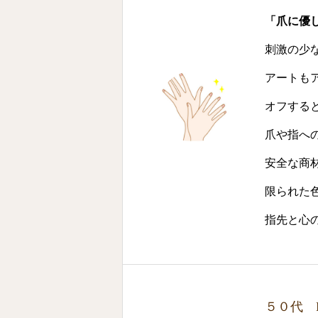
「爪に優
刺激の少
アートも
オフする
爪や指へ
安全な商
限られた
指先と心
５０代 