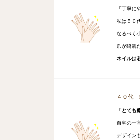
「
丁寧に
私は５０
なるべく
爪が綺麗
ネイルは
４０代 
「とても
自宅の一
デザイン