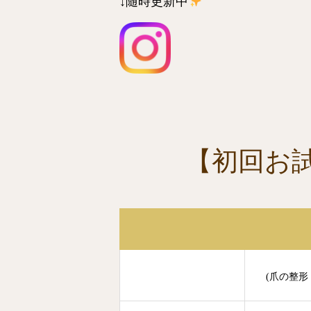
↓随時更新中
【初回お
(爪の整