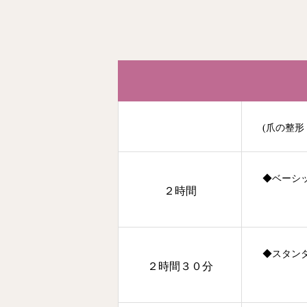
(爪の整
◆ベーシ
２時間
◆スタン
２時間３０分